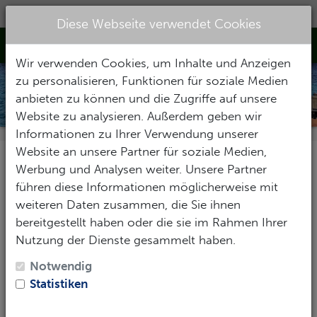
07231/351033
|
service@rainbowdivers.de
Diese Webseite verwendet Cookies
Toggle Nav
Wir verwenden Cookies, um Inhalte und Anzeigen
zu personalisieren, Funktionen für soziale Medien
BILDERGALERIE GRUPPENREISEN
anbieten zu können und die Zugriffe auf unsere
Website zu analysieren. Außerdem geben wir
Informationen zu Ihrer Verwendung unserer
Website an unsere Partner für soziale Medien,
Bonaire Ostern 2022
Werbung und Analysen weiter. Unsere Partner
führen diese Informationen möglicherweise mit
Gruppenreise Bonaire 14.04. - 24.04.22
weiteren Daten zusammen, die Sie ihnen
bereitgestellt haben oder die sie im Rahmen Ihrer
Unsere Osterreise führte uns 2022 nach Bonaire. Mit
Nutzung der Dienste gesammelt haben.
30 Personen ging es über Amsterdam mit KLM nach
Bonaire zu Buddy Dive Bonaire. Jedes
Notwendig
Apartment/Studio bekam seinen eigen Pick-up mit
Statistiken
dem wir dann 9 Tage unterwegs waren und die Insel
über und unter Wasser erkundeten.